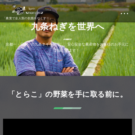
…
「農業で全人類の飢餓をなくす！」
九
条
ね
ぎ
を
世
界
へ
京
都
一
・
日
本
一
の
九
条
ネ
ギ
を
目
指
し
、
安
心
安
全
な
農
産
物
を
お
客
様
の
お
手
元
に
お
届
け
し
ま
す
！
「とらこ」の野菜を手に取る前に。
動
画