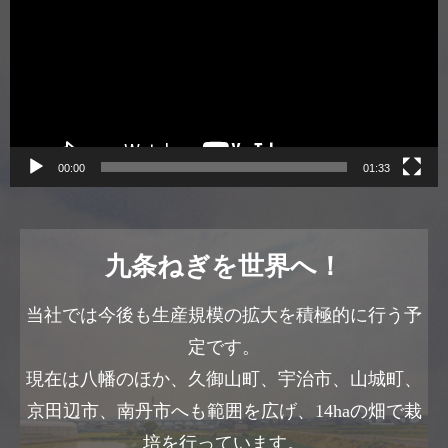
プ
レ
ー
ヤ
ー
00:00
01:33
九条ねぎを世界へ！
当社では今後も生産規模の拡大を積極的に行う予
定です。
現在は八幡のほか、久御山町、宇治市、山城町、
京田辺市、南丹市へも範囲を広げ、14haの畑で栽
培を行っています。