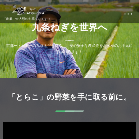
…
「農業で全人類の飢餓をなくす！」
九
条
ね
ぎ
を
世
界
へ
京
都
一
・
日
本
一
の
九
条
ネ
ギ
を
目
指
し
、
安
心
安
全
な
農
産
物
を
お
客
様
の
お
手
元
に
お
届
け
し
ま
す
！
「とらこ」の野菜を手に取る前に。
動
画