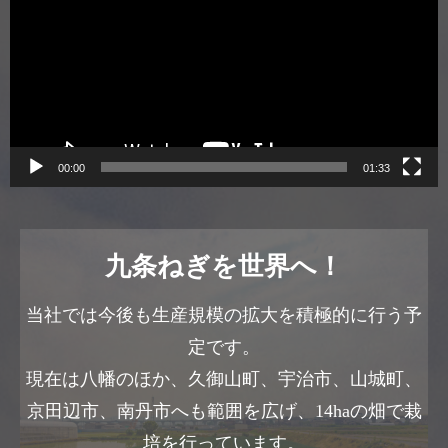
プ
レ
ー
ヤ
ー
00:00
01:33
九条ねぎを世界へ！
当社では今後も生産規模の拡大を積極的に行う予
定です。
現在は八幡のほか、久御山町、宇治市、山城町、
京田辺市、南丹市へも範囲を広げ、14haの畑で栽
培を行っています。