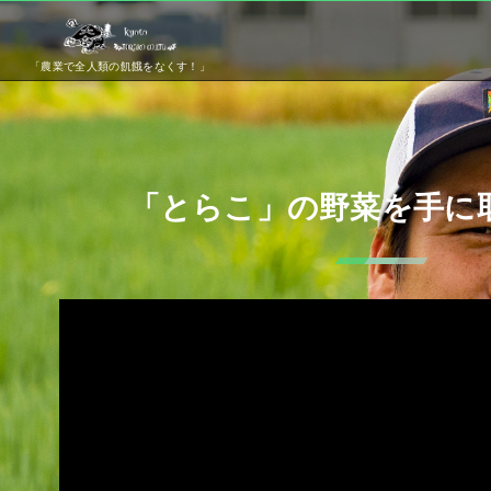
「農業で全人類の飢餓をなくす！」
「とらこ」の野菜を手に
動
画
プ
レ
ー
ヤ
ー