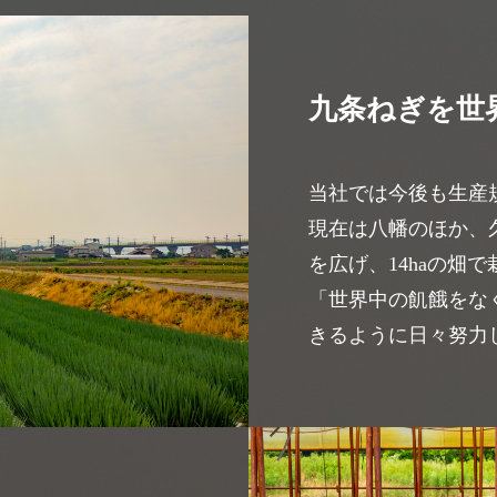
九条ねぎを世
当社では今後も生産
現在は八幡のほか、
を広げ、14haの畑
「世界中の飢餓をな
きるように日々努力