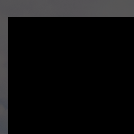
動
画
プ
レ
ー
ヤ
ー