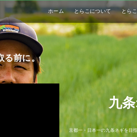
ホーム
とらこについて
とら
取る前に。
九
条
京
都
一
・
日
本
一
の
九
条
ネ
ギ
を
目