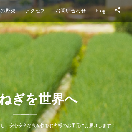
この野菜
アクセス
お問い合わせ
blog
ね
ぎ
を
世
界
へ
指
し
、
安
心
安
全
な
農
産
物
を
お
客
様
の
お
手
元
に
お
届
け
し
ま
す
！