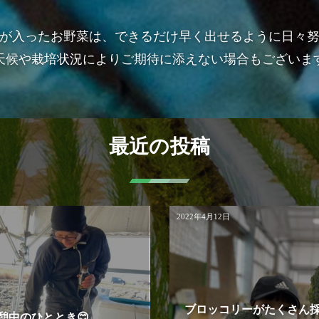
が入ったお野菜は、できるだけ早く出せるように日々
天候や栽培状況によりご期待に添えない場合もございま
最近の投稿
2022年4月12日
ブロッコリーがたくさん
憩中のひととき😊