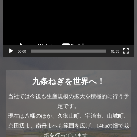
プ
レ
ー
ヤ
ー
00:00
01:33
九条ねぎを世界へ！
当社では今後も生産規模の拡大を積極的に行う予
定です。
現在は八幡のほか、久御山町、宇治市、山城町、
京田辺市、南丹市へも範囲を広げ、14haの畑で栽
培を行っています。