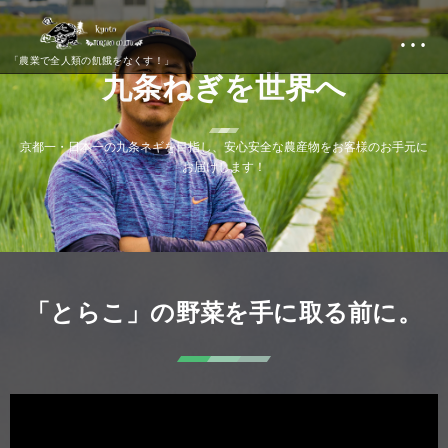
…
「農業で全人類の飢餓をなくす！」
九
条
ね
ぎ
を
世
界
へ
京
都
一
・
日
本
一
の
九
条
ネ
ギ
を
目
指
し
、
安
心
安
全
な
農
産
物
を
お
客
様
の
お
手
元
に
お
届
け
し
ま
す
！
「とらこ」の野菜を手に取る前に。
動
画