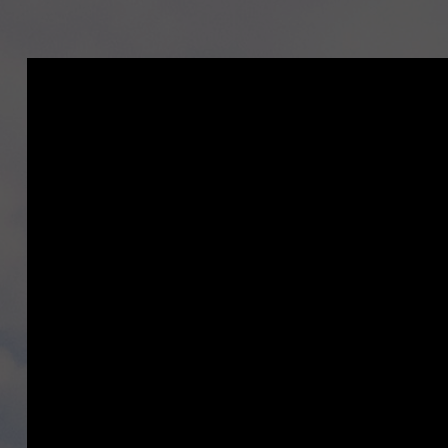
動
画
プ
レ
ー
ヤ
ー