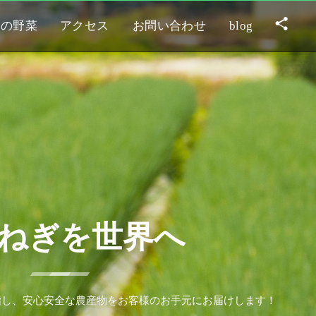
この野菜
アクセス
お問い合わせ
blog
ね
ぎ
を
世
界
へ
指
し
、
安
心
安
全
な
農
産
物
を
お
客
様
の
お
手
元
に
お
届
け
し
ま
す
！