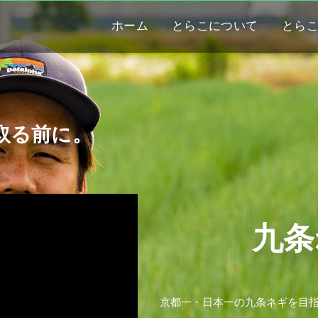
ホーム
とらこについて
とら
取る前に。
九
条
京
都
一
・
日
本
一
の
九
条
ネ
ギ
を
目