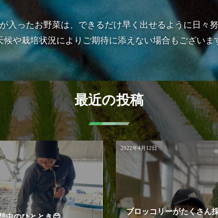
が入ったお野菜は、できるだけ早く出せるように日々
天候や栽培状況によりご期待に添えない場合もございま
最近の投稿
2022年4月12日
ブロッコリーがたくさん
憩中のひととき😊