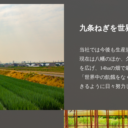
九条ねぎを世
当社では今後も生産
現在は八幡のほか、
を広げ、14haの畑
「世界中の飢餓をな
きるように日々努力