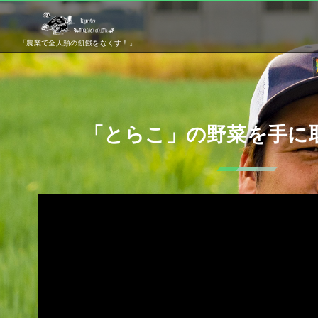
「農業で全人類の飢餓をなくす！」
「とらこ」の野菜を手に
動
画
プ
レ
ー
ヤ
ー