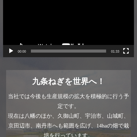
プ
レ
ー
ヤ
ー
00:00
01:33
九条ねぎを世界へ！
当社では今後も生産規模の拡大を積極的に行う予
定です。
現在は八幡のほか、久御山町、宇治市、山城町、
京田辺市、南丹市へも範囲を広げ、14haの畑で栽
培を行っています。