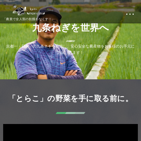
…
「農業で全人類の飢餓をなくす！」
九
条
ね
ぎ
を
世
界
へ
京
都
一
・
日
本
一
の
九
条
ネ
ギ
を
目
指
し
、
安
心
安
全
な
農
産
物
を
お
客
様
の
お
手
元
に
お
届
け
し
ま
す
！
「とらこ」の野菜を手に取る前に。
動
画