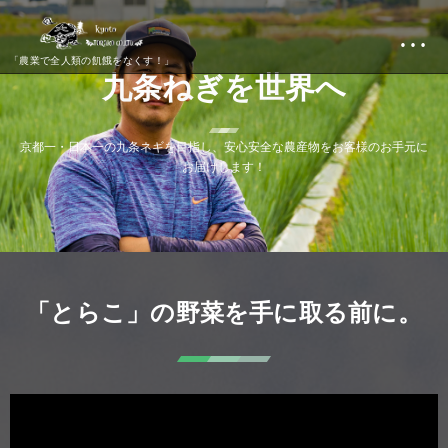
…
「農業で全人類の飢餓をなくす！」
九
条
ね
ぎ
を
世
界
へ
京
都
一
・
日
本
一
の
九
条
ネ
ギ
を
目
指
し
、
安
心
安
全
な
農
産
物
を
お
客
様
の
お
手
元
に
お
届
け
し
ま
す
！
「とらこ」の野菜を手に取る前に。
動
画