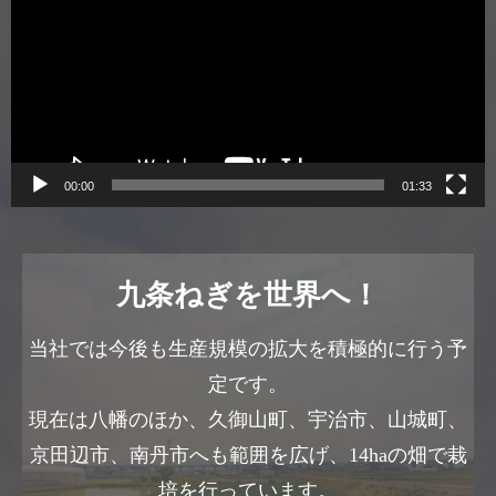
プ
レ
ー
ヤ
ー
00:00
01:33
九条ねぎを世界へ！
当社では今後も生産規模の拡大を積極的に行う予
定です。
現在は八幡のほか、久御山町、宇治市、山城町、
京田辺市、南丹市へも範囲を広げ、14haの畑で栽
培を行っています。