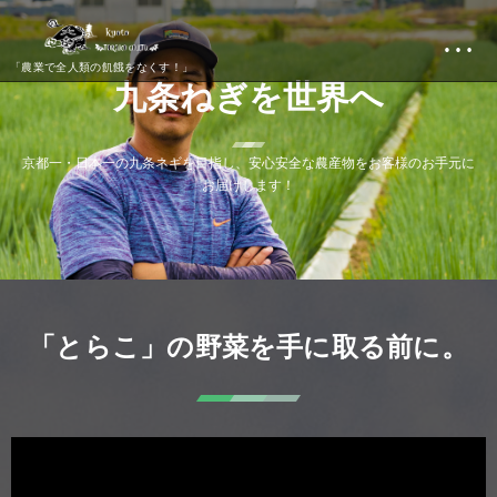
…
「農業で全人類の飢餓をなくす！」
九
条
ね
ぎ
を
世
界
へ
京
都
一
・
日
本
一
の
九
条
ネ
ギ
を
目
指
し
、
安
心
安
全
な
農
産
物
を
お
客
様
の
お
手
元
に
お
届
け
し
ま
す
！
「とらこ」の野菜を手に取る前に。
動
画