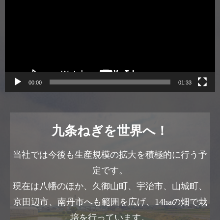
プ
レ
ー
ヤ
ー
00:00
01:33
九条ねぎを世界へ！
当社では今後も生産規模の拡大を積極的に行う予
定です。
現在は八幡のほか、久御山町、宇治市、山城町、
京田辺市、南丹市へも範囲を広げ、14haの畑で栽
培を行っています。