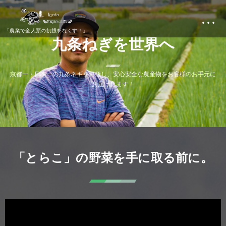
…
「農業で全人類の飢餓をなくす！」
九
条
ね
ぎ
を
世
界
へ
京
都
一
・
日
本
一
の
九
条
ネ
ギ
を
目
指
し
、
安
心
安
全
な
農
産
物
を
お
客
様
の
お
手
元
に
お
届
け
し
ま
す
！
「とらこ」の野菜を手に取る前に。
動
画