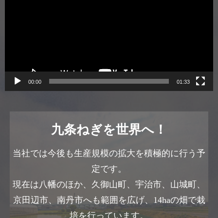
プ
レ
ー
ヤ
ー
00:00
01:33
九条ねぎを世界へ！
当社では今後も生産規模の拡大を積極的に行う予
定です。
現在は八幡のほか、久御山町、宇治市、山城町、
京田辺市、南丹市へも範囲を広げ、14haの畑で栽
培を行っています。