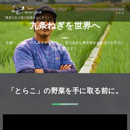
…
「農業で全人類の飢餓をなくす！」
九
条
ね
ぎ
を
世
界
へ
京
都
一
・
日
本
一
の
九
条
ネ
ギ
を
目
指
し
、
安
心
安
全
な
農
産
物
を
お
客
様
の
お
手
元
に
お
届
け
し
ま
す
！
「とらこ」の野菜を手に取る前に。
動
画