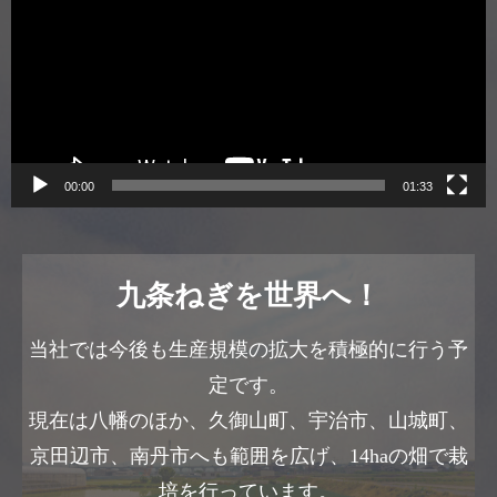
プ
レ
ー
ヤ
ー
00:00
01:33
九条ねぎを世界へ！
当社では今後も生産規模の拡大を積極的に行う予
定です。
現在は八幡のほか、久御山町、宇治市、山城町、
京田辺市、南丹市へも範囲を広げ、14haの畑で栽
培を行っています。